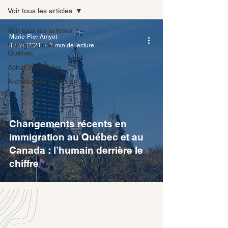
Voir tous les articles
Voir tous les articles
Marie-Pier Amyot
Immigration au
4 nov. 2024
5 min de lecture
Québec
Achat immobilier
Architecture et design
Changements récents en
immigration au Québec et au
Canada : l’humain derrière le
chiffre