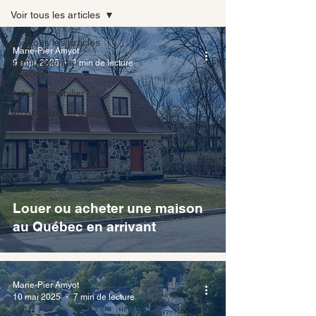
Voir tous les articles
Voir tous les articles
Marie-Pier Amyot
Immigration au
9 sept. 2025
9 min de lecture
Québec
Achat immobilier
Architecture et design
Louer ou acheter une maison
au Québec en arrivant
Marie-Pier Amyot
10 mai 2025
7 min de lecture